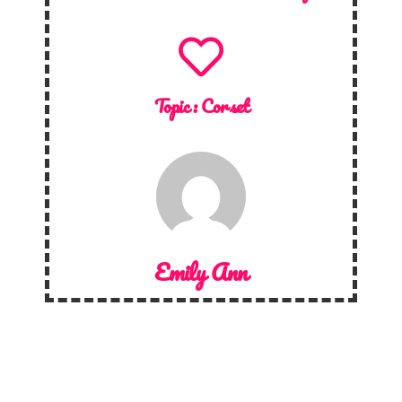
Topic :
Corset
Emily Ann