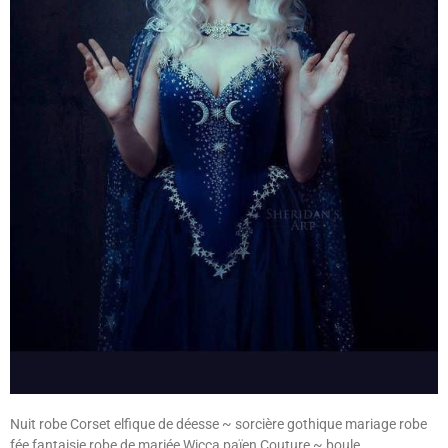
Nuit robe Corset elfique de déesse ~ sorcière gothique mariage robe
fée fantaisie robe de mariée Wicca païen Couture ~ boule