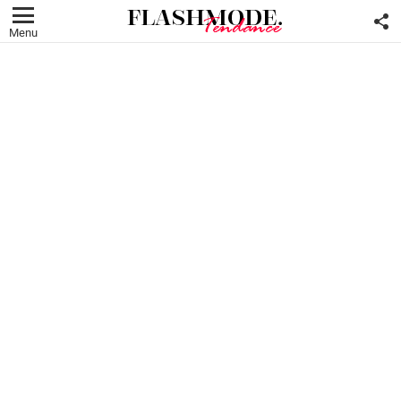
F
U
Menu