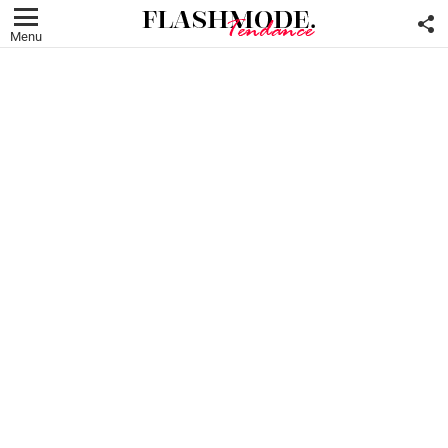
F
U
Menu