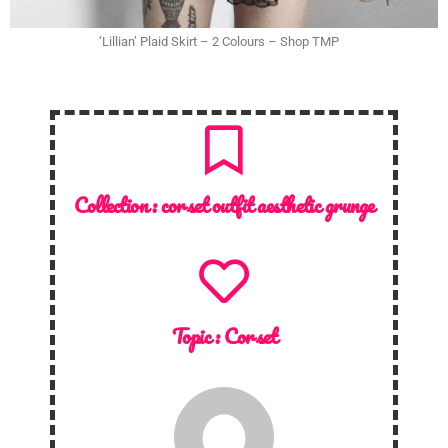
‘Lillian’ Plaid Skirt – 2 Colours – Shop TMP
Collection :
corset outfit aesthetic grunge
Topic :
Corset