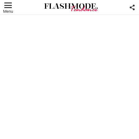
F
U
Menu