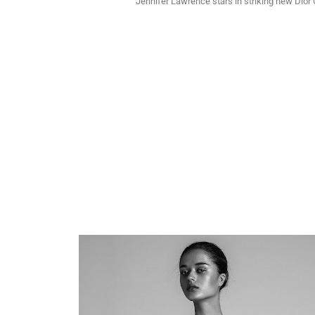
Jennifer Lawrence stars in striking new Dio