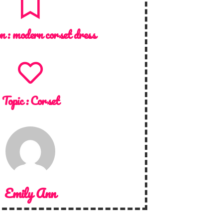
on :
modern corset dress
Topic :
Corset
Emily Ann