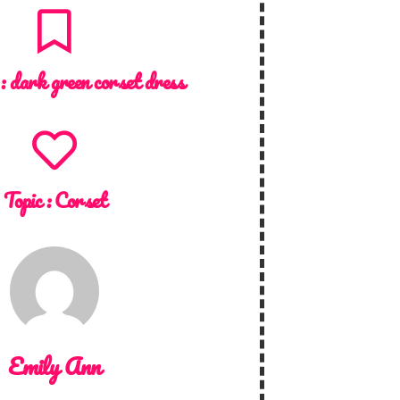
 :
dark green corset dress
Topic :
Corset
Emily Ann