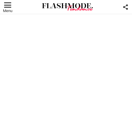
F
U
Menu