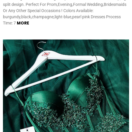
split design. Perfect For Prom,Evening,Formal Wedding,Bridesmaids
Or Any Other Special Occasions ! Colors Available:
burgundy,black,champagne,light-blue,pearl pink Dresses Process
MORE
Time: 7