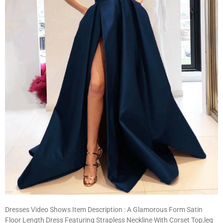
Dresses Video Shows Item Description : A Glamorous Form Satin
Floor Length Dress Featuring Strapless Neckline With Corset Top,leg