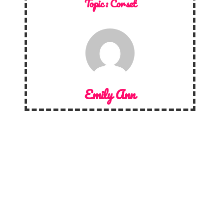
Topic :
Corset
Emily Ann