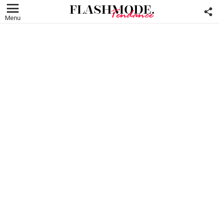
F
U
Menu