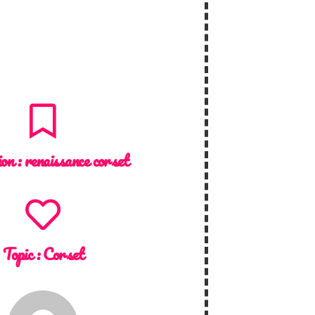
ion :
renaissance corset
Topic :
Corset