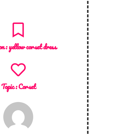
on :
yellow corset dress
Topic :
Corset