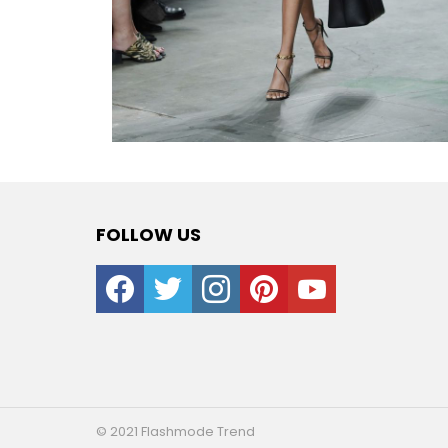
FOLLOW US
facebook
twitter
instagram
pinterest
youtube
© 2021 Flashmode Trend