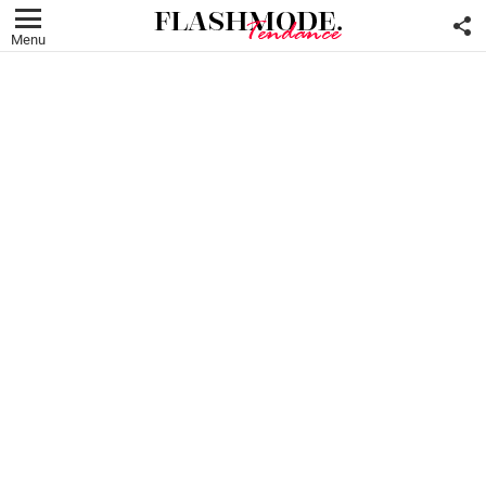
F
U
Menu