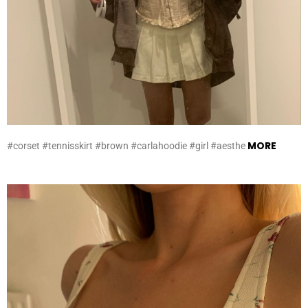
MORE
#corset #tennisskirt #brown #carlahoodie #girl #aesthe