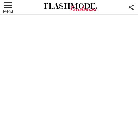
F
U
Menu