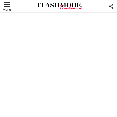
F
U
Menu