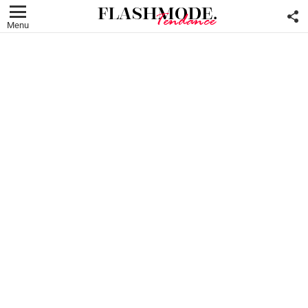
F
U
Menu