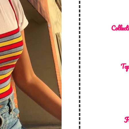
Collect
Top
F