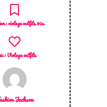
ion :
vintage outfits 90s
ic :
Vintage outfits
ashion Jackson