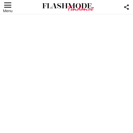
F
U
Menu