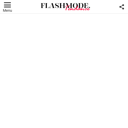
F
U
Menu