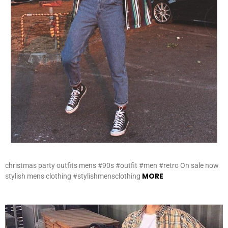
christmas party outfits mens #90s #outfit #men #retro On sale now
MORE
stylish mens clothing #stylishmensclothing