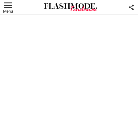
F
U
Menu