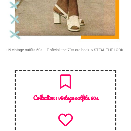
+19 vintage outfits 60s – É oficial: the 70’s are back! » STEAL THE LOOK
Collection :
vintage outfits 60s