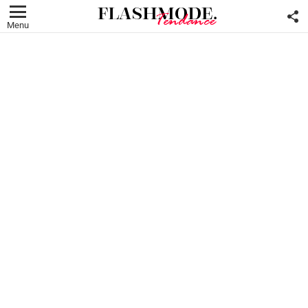
F
U
Menu