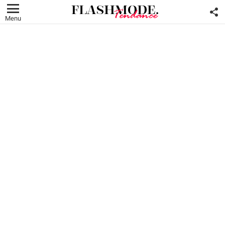
F
U
Menu