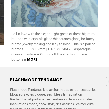
Fall in love with the elegant light green of these big retro
buttons with crystals glass rhinestones glass, for fancy
button jewelry making and lady fashion. This is a pair of
buttons: – 30 x 25 mm | 1.181 x 0.984 » – asparagus
green and white. – Cutting off the shanks of these
MORE
buttons is
FLASHMODE TENDANCE
Flashmode Tendance la plateforme des tendances par les
blogueurs et les blogueuses , Idées & Inspiration :
Recherchez et partagez les tendances de la saison, des
inspirations mode, déco, style, des astuces, les meilleurs
looks de la saison et plein de nouvelles idées.