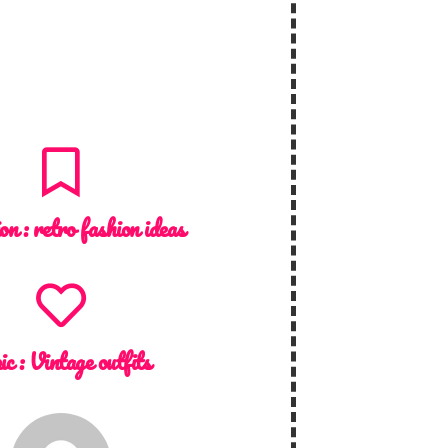
ion :
retro fashion ideas
ic :
Vintage outfits