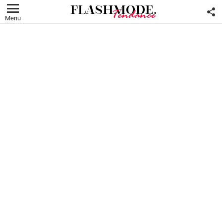
F
U
Menu