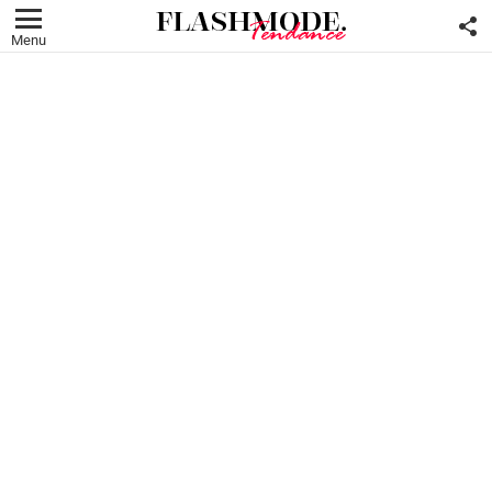
F
U
Menu