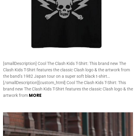
[smallDescription] Cool The Clash Kids T-Shirt: This brand new The
Clash Kids T-Shirt features the classic Clash logo & the artwork from
the band’s 1982 Japan tour on a super soft black t-shirt…
[/smallDescription][custom_html] Cool The Clash Kids T-Shirt: This
brand new The Clash Kids T-Shirt features the classic Clash logo & the
MORE
artwork from