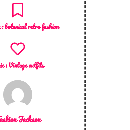
n :
botanical retro fashion
ic :
Vintage outfits
ashion Jackson