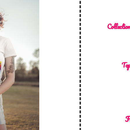
Collectio
Top
F