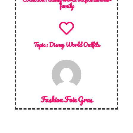
family
Topic :
Disney World Outfits
Fashion Foie Gras