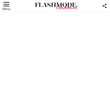
F
U
Menu