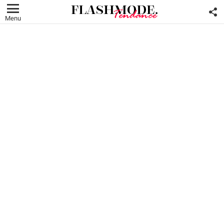
F
U
Menu