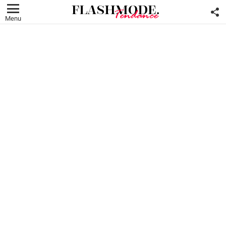
F
U
Menu