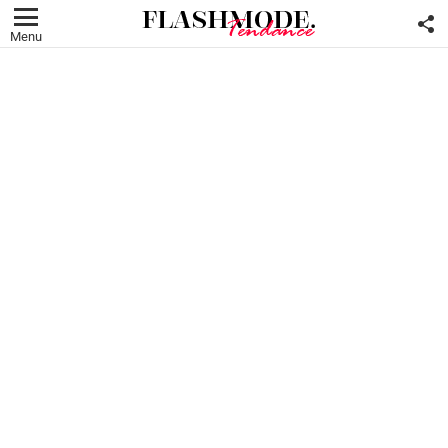
F
U
Menu