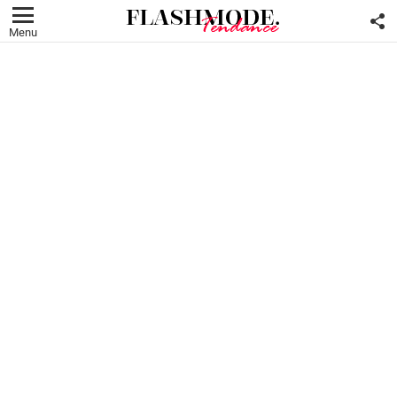
F
U
Menu