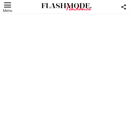
F
U
Menu