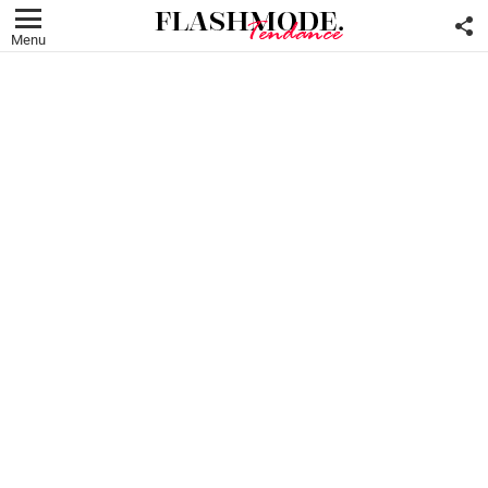
F
U
Menu