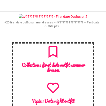
+20 first date outfit summer dresses – ℋ??????!! ????????? – First date
Outfits pt.2
Collection :
first date outfit summer
dresses
Topic :
Date night outfit