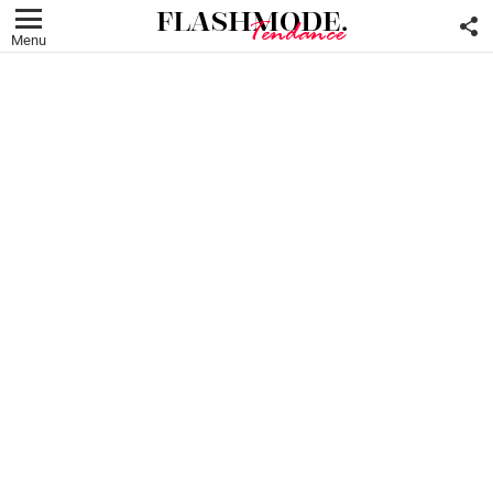
F
U
Menu