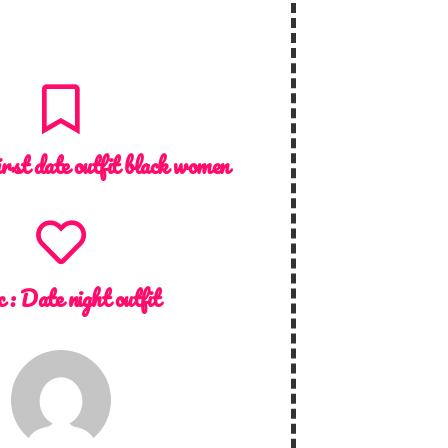
irst date outfit black women
c :
Date night outfit