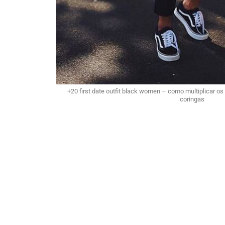
+20 first date outfit black women – como multiplicar 
coringas