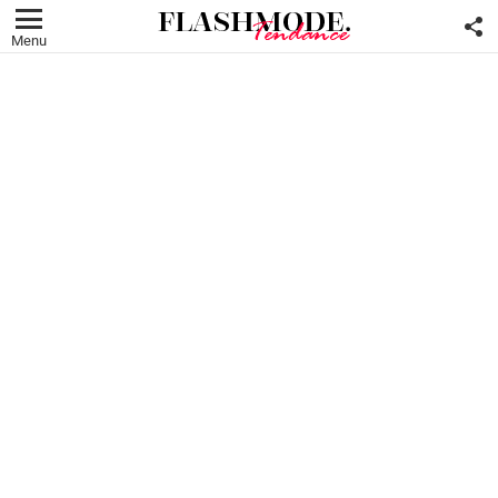
F
U
Menu