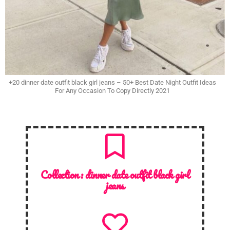
+20 dinner date outfit black girl jeans – 50+ Best Date Night Outfit Ideas
For Any Occasion To Copy Directly 2021
Collection :
dinner date outfit black girl
jeans