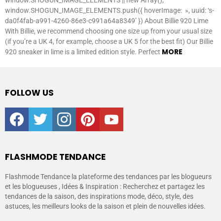
window.SHOGUN_IMAGE_ELEMENTS.push({ hoverImage: », uuid: ‘s-
da0f4fab-a991-4260-86e3-c991a64a8349’ }) About Billie 920 Lime
With Billie, we recommend choosing one size up from your usual size
(if you’re a UK 4, for example, choose a UK 5 for the best fit) Our Billie
MORE
920 sneaker in lime is a limited edition style. Perfect
FOLLOW US
facebook
twitter
instagram
pinterest
youtube
FLASHMODE TENDANCE
Flashmode Tendance la plateforme des tendances par les blogueurs
et les blogueuses , Idées & Inspiration : Recherchez et partagez les
tendances de la saison, des inspirations mode, déco, style, des
astuces, les meilleurs looks de la saison et plein de nouvelles idées.