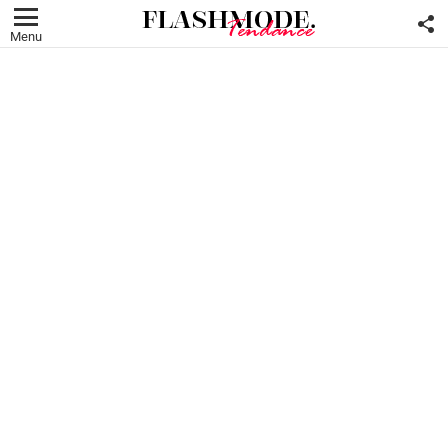
F
U
Menu