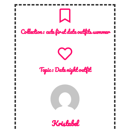
Collection :
cute first date outfits summer
Topic :
Date night outfit
Kristabel