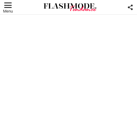
F
U
Menu