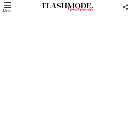
F
U
Menu