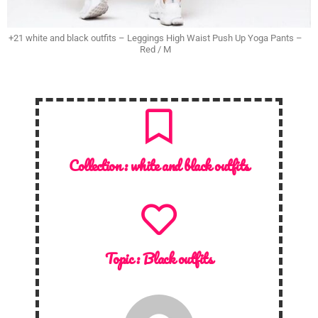
+21 white and black outfits – Leggings High Waist Push Up Yoga Pants –
Red / M
Collection :
white and black outfits
Topic :
Black outfits