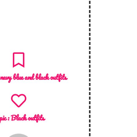
navy blue and black outfits
pic :
Black outfits