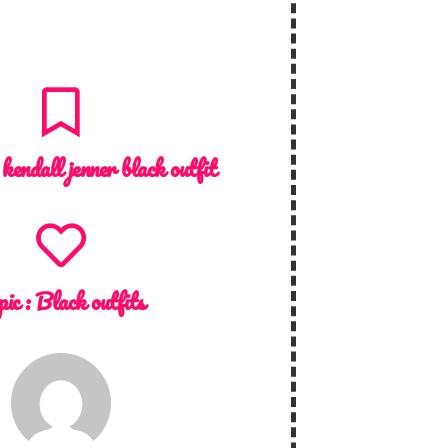
:
kendall jenner black outfit
pic :
Black outfits