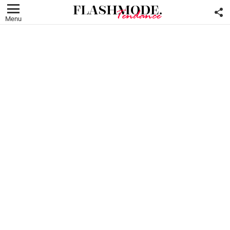
F
U
Menu