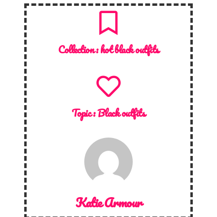
Collection :
hot black outfits
Topic :
Black outfits
Katie Armour