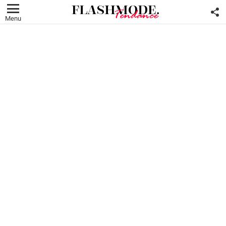
F
U
Menu