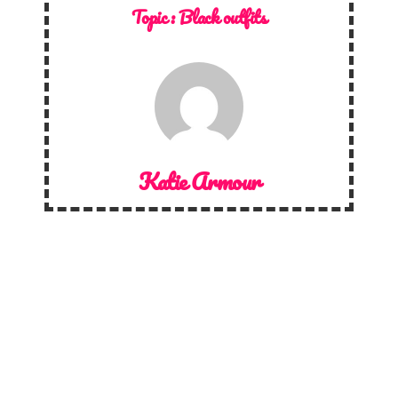
Topic :
Black outfits
Katie Armour