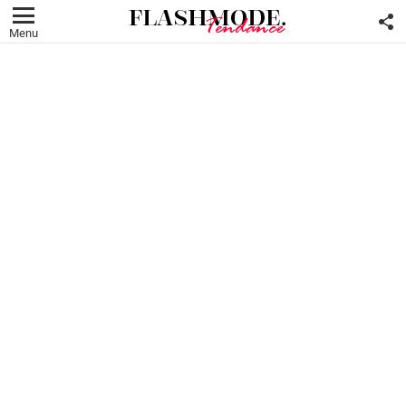
F
U
Menu