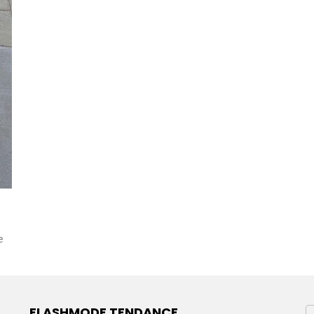
a
e
FLASHMODE TENDANCE