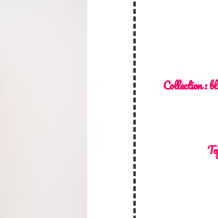
Collection :
bl
To