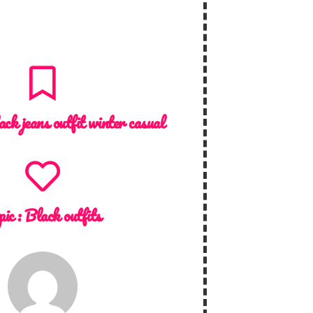
ack jeans outfit winter casual
pic :
Black outfits