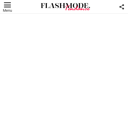
F
U
Menu