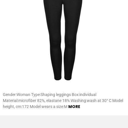
Gender:Woman Type:Shaping leggings Box:individual
Material:microfiber 82%, elastane 18% Washing:wash at 30° C Model
MORE
height, cm:172 Model wears a size:M