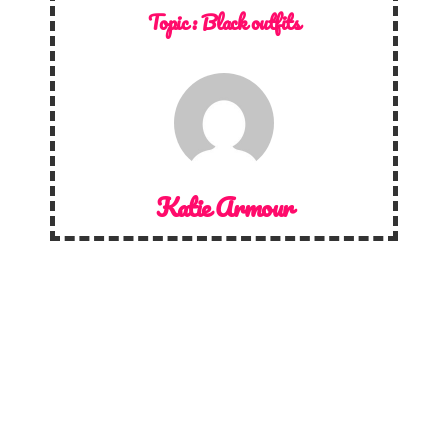
Topic :
Black outfits
Katie Armour