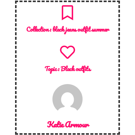
Collection :
black jeans outfit summer
Topic :
Black outfits
Katie Armour