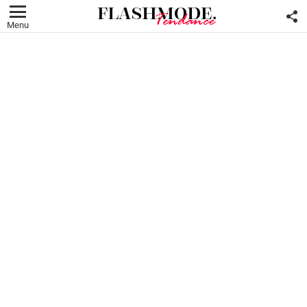
F
U
Menu