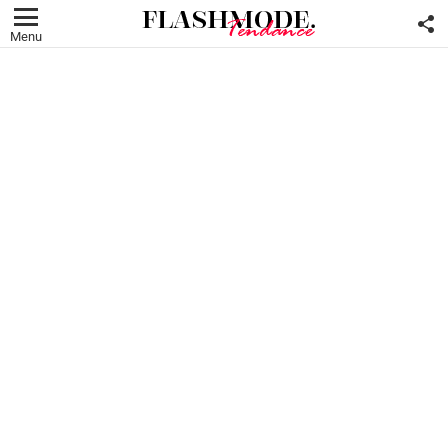
F
U
Menu