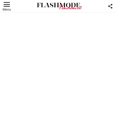
F
U
Menu