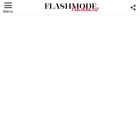
F
U
Menu