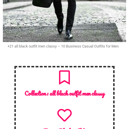
+21 all black outfit men classy – 10 Business Casual Outfits for Men
Collection :
all black outfit men classy