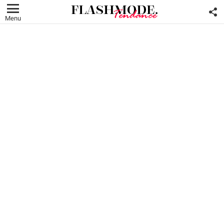
F
U
Menu