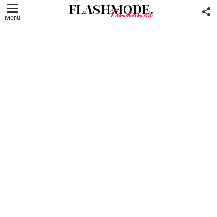
F
U
Menu