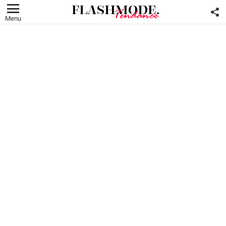
F
U
Menu